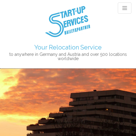
Your Relocation Service
to anywhere in Germany and Austria and over 500 locations
worldwide
M
S
K
A
I
I
P
N
T
M
O
E
C
N
O
N
U
T
E