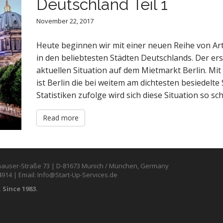
Deutschland Teil 1
November 22, 2017
Heute beginnen wir mit einer neuen Reihe von A
in den beliebtesten Städten Deutschlands. Der ers
aktuellen Situation auf dem Mietmarkt Berlin. Mit
ist Berlin die bei weitem am dichtesten besiedelte
Statistiken zufolge wird sich diese Situation so sc
Read more
auser-Straße 73 | D-81673 Munich / München, Germany
4914 | Email: Info@Start-Up-Services.de
 Since 1983.