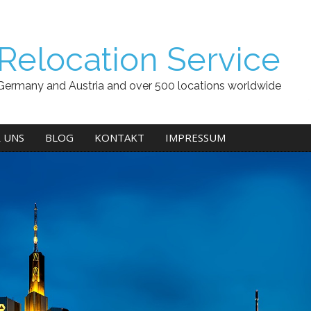
Relocation Service
Germany and Austria and over 500 locations worldwide
 UNS
BLOG
KONTAKT
IMPRESSUM