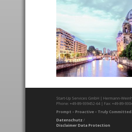
Start-Up Services GmbH | Hermann-Weinh
Phone: +49-89-939452-64 | Fax: +49-89-930
Prompt – Proactive – Truly Committed.
Datenschutz
/
Disclaimer Data Protection