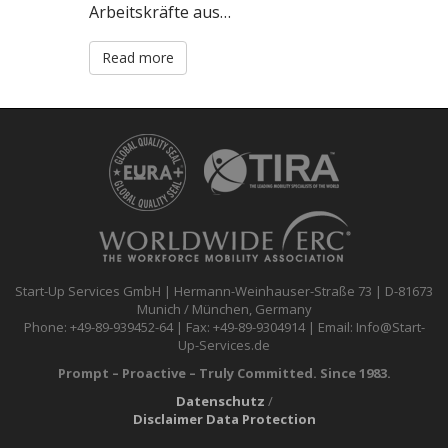
Arbeitskräfte aus…
Read more
Start-Up Services GmbH | Hermann-Weinhauser-Straße 73 | D-81673
Munich / München, Germany
Phone: +49-89-939452-64 | Fax: +49-89-9304914 | Email: Info@Start-
Up-Services.de
Prompt – Proactive – Truly Committed. Since 1983.
Datenschutz
/
Disclaimer Data Protection