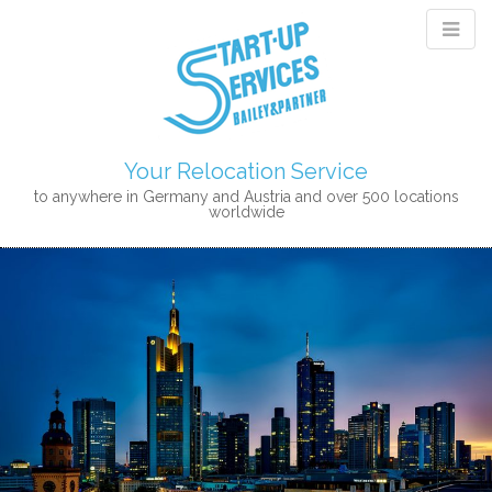
Your Relocation Service
to anywhere in Germany and Austria and over 500 locations
worldwide
M
S
K
A
I
I
P
N
T
M
O
E
C
N
O
N
U
T
E