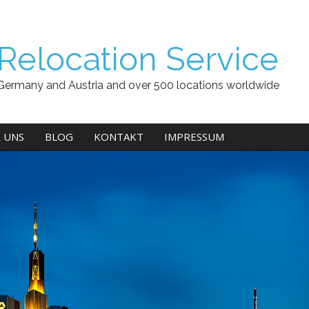
Relocation Service
Germany and Austria and over 500 locations worldwide
 UNS
BLOG
KONTAKT
IMPRESSUM