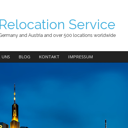
Relocation Service
Germany and Austria and over 500 locations worldwide
 UNS
BLOG
KONTAKT
IMPRESSUM