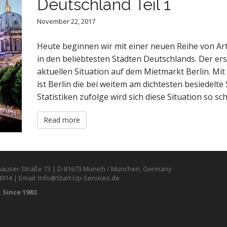
Deutschland Teil 1
November 22, 2017
Heute beginnen wir mit einer neuen Reihe von A
in den beliebtesten Städten Deutschlands. Der ers
aktuellen Situation auf dem Mietmarkt Berlin. Mit
ist Berlin die bei weitem am dichtesten besiedelte
Statistiken zufolge wird sich diese Situation so sc
Read more
auser-Straße 73 | D-81673 Munich / München, Germany
4914 | Email: Info@Start-Up-Services.de
 Since 1983.