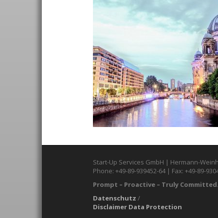
Start-Up Services GmbH | Hermann-Weinh
Phone: +49-89-939452-64 | Fax: +49-89-930
Prompt – Proactive – Truly Committed.
Datenschutz
/
Disclaimer Data Protection