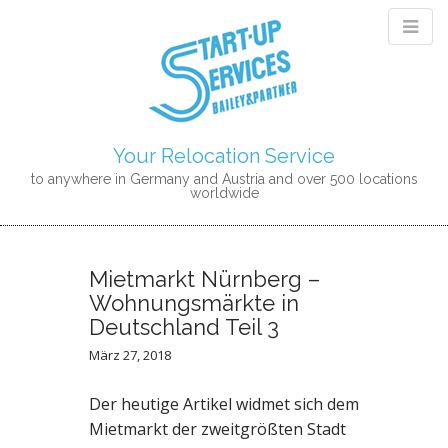
Your Relocation Service
to anywhere in Germany and Austria and over 500 locations
worldwide
M
S
K
A
I
I
Mietmarkt Nürnberg –
P
N
Wohnungsmärkte in
T
M
Deutschland Teil 3
O
E
C
März 27, 2018
N
O
N
U
Der heutige Artikel widmet sich dem
T
Mietmarkt der zweitgrößten Stadt
E