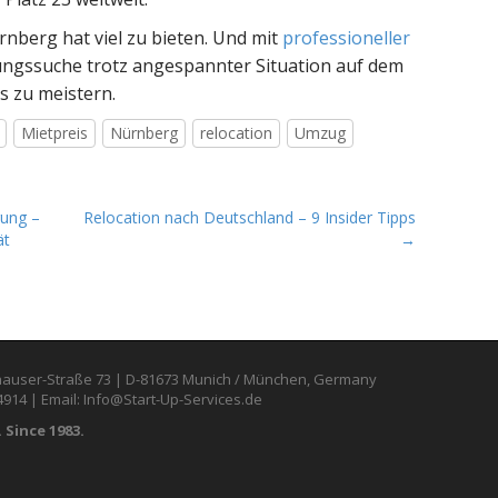
nberg hat viel zu bieten. Und mit
professioneller
ungssuche trotz angespannter Situation auf dem
 zu meistern.
Mietpreis
Nürnberg
relocation
Umzug
rung –
Relocation nach Deutschland – 9 Insider Tipps
ät
→
auser-Straße 73 | D-81673 Munich / München, Germany
4914 | Email: Info@Start-Up-Services.de
 Since 1983.