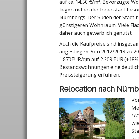
auf ca. 14,50 €/m². Bevorzugte 
liegen neben der Innenstadt bes
Nürnbergs. Der Süden der Stadt bi
günstigeren Wohnraum. Viele Flä
daher auch gewerblich genutzt.
Auch die Kaufpreise sind insgesam
angestiegen. Von 2012/2013 zu 2
1.870EUR/qm auf 2.209 EUR (+18%
Bestandswohnungen eine deutlic
Preissteigerung erfuhren.
Relocation nach Nürn
Vo
Me
Liv
wie
Stä
auf