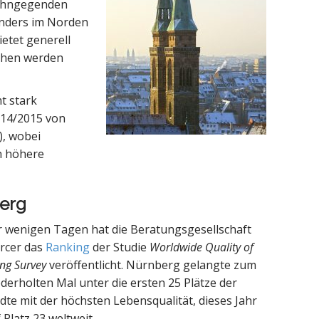
Wohngegenden
onders im Norden
etet generell
chen werden
t stark
014/2015 von
), wobei
h höhere
berg
r wenigen Tagen hat die Beratungsgesellschaft
rcer das
Ranking
der Studie
Worldwide Quality of
ing Survey
veröffentlicht. Nürnberg gelangte zum
derholten Mal unter die ersten 25 Plätze der
dte mit der höchsten Lebensqualität, dieses Jahr
 Platz 23 weltweit.