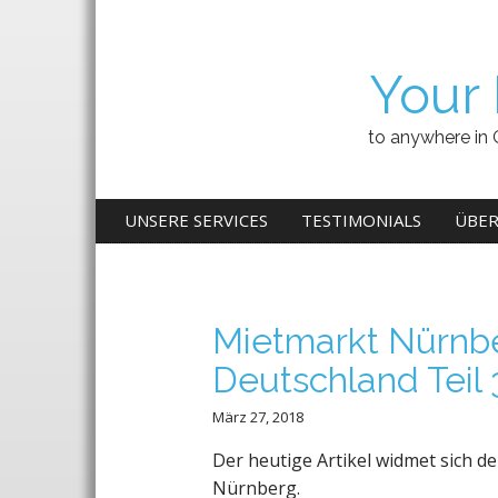
Your 
to anywhere in 
M
S
UNSERE SERVICES
TESTIMONIALS
ÜBER
K
A
I
I
P
N
T
M
Mietmarkt Nürnb
O
E
C
Deutschland Teil 
N
O
N
U
März 27, 2018
T
E
Der heutige Artikel widmet sich d
N
Nürnberg.