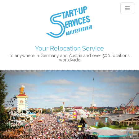
Your Relocation Service
to anywhere in Germany and Austria and over 500 locations
worldwide
M
S
K
A
I
I
P
N
T
M
O
E
C
N
O
N
U
T
E