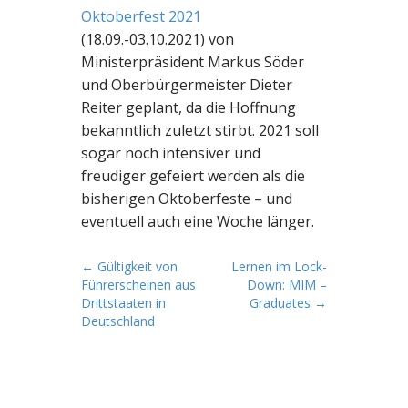
Oktoberfest 2021
(18.09.-03.10.2021) von
Ministerpräsident Markus Söder
und Oberbürgermeister Dieter
Reiter geplant, da die Hoffnung
bekanntlich zuletzt stirbt. 2021 soll
sogar noch intensiver und
freudiger gefeiert werden als die
bisherigen Oktoberfeste – und
eventuell auch eine Woche länger.
P
← Gültigkeit von
Lernen im Lock-
Führerscheinen aus
Down: MIM –
o
Drittstaaten in
Graduates →
s
Deutschland
t
n
a