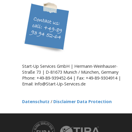
v
i
g
a
t
i
o
n
Start-Up Services GmbH | Hermann-Weinhauser-
Straße 73 | D-81673 Munich / München, Germany
Phone: +49-89-939452-64 | Fax: +49-89-9304914 |
Email: Info@Start-Up-Services.de
Datenschutz
/
Disclaimer Data Protection