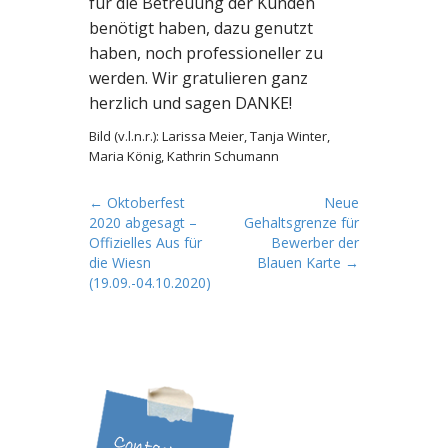
für die Betreuung der Kunden
benötigt haben, dazu genutzt
haben, noch professioneller zu
werden. Wir gratulieren ganz
herzlich und sagen DANKE!
Bild (v.l.n.r.): Larissa Meier, Tanja Winter,
Maria König, Kathrin Schumann
P
← Oktoberfest
Neue
2020 abgesagt –
Gehaltsgrenze für
o
Offizielles Aus für
Bewerber der
s
die Wiesn
Blauen Karte →
t
(19.09.-04.10.2020)
n
a
v
i
g
a