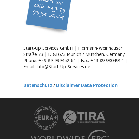
t
i
o
n
Start-Up Services GmbH | Hermann-Weinhauser-
Straße 73 | D-81673 Munich / München, Germany
Phone: +49-89-939452-64 | Fax: +49-89-9304914 |
Email: Info@Start-Up-Services.de
Datenschutz
/
Disclaimer Data Protection