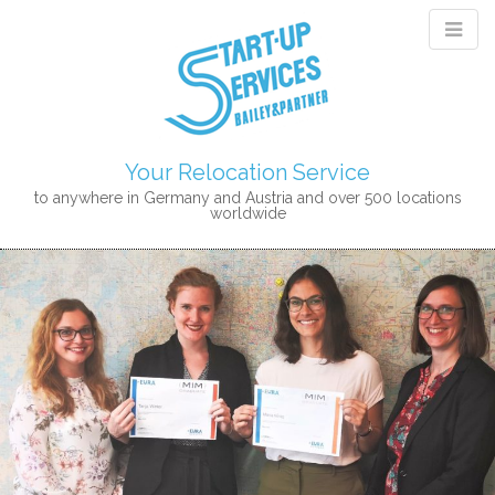
Your Relocation Service
to anywhere in Germany and Austria and over 500 locations
worldwide
M
S
K
A
I
I
P
N
T
M
O
E
C
N
O
N
U
T
E